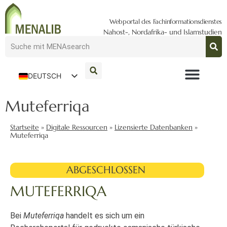
Webportal des Fachinformationsdienstes
Nahost-, Nordafrika- und Islamstudien
DEUTSCH
ENGLISH
Muteferriqa
Startseite
»
Digitale Ressourcen
»
Lizensierte Datenbanken
»
Muteferriqa
ABGESCHLOSSEN
MUTEFERRIQA
Bei
Muteferriqa
handelt es sich um ein