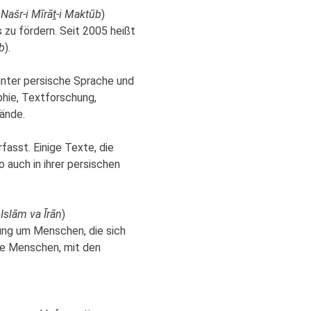
 Našr-i Mīrā
ṯ
-i Maktūb
)
zu fördern. Seit 2005 heißt
b
).
unter persische Sprache und
phie, Textforschung,
ände.
fasst. Einige Texte, die
 auch in ihrer persischen
Islām va Īrān
)
tung um Menschen, die sich
ge Menschen, mit den