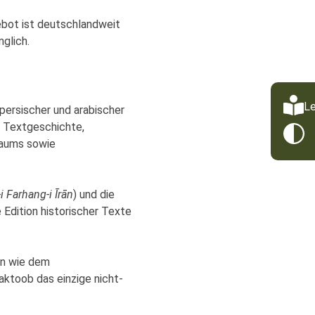
ebot ist deutschlandweit
glich.
Le
persischer und arabischer
, Textgeschichte,
rraums sowie
i Farhang-i Īrān
) und die
he Edition historischer Texte
en wie dem
aktoob das einzige nicht-