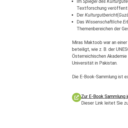
Im
Spiegel des Kulturgut
Textforschung veröffentl
Der
Kulturgutbericht
(
Guzā
Das
Wissenschaftliche Er
Themenbereichen der Gesc
Miras Maktoob war an einer 
beteiligt, wie z. B. der UNES
Österreichischen Akademie d
Universität in Pakistan.
Die E-Book-Sammlung ist exkl
Zur E-Book Sammlung i
Dieser Link leitet Sie 