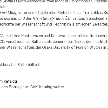
es
(
Āyina-i Mīrā
ṯ
) werdenalle zwei Monate Bibliographien, Rezens
icht.
riš-i Mīrā
ṯ
) ist eine vierteljährliche Zeitschrift zur Textkritik in Ko
be des Iran und des Islam
(
Mīrā
ṯ
-i ʿilmī-i Īrān va Islām
) erscheint 
hichte der Wissenschaft und Technik im islamischen Zeitalter.
Vielzahl von Konferenzen und Kooperationen mit Institutionen i
CO, verschiedenen Kulturinstitutionen in der Türkei, dem Institut f
er Wissenschaften, der Osaka University of Foreign Studies in
usiv bei Brill erhältlich.
m Katalog
zu den Einträgen im GVK-Katalog weiter.