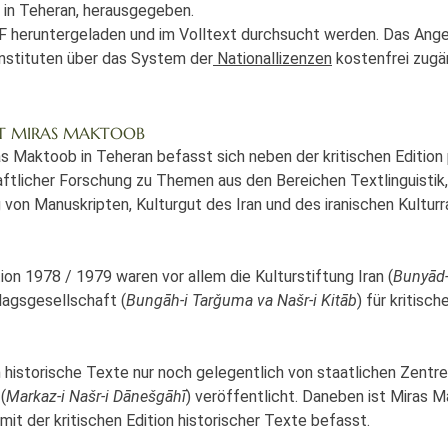
 in Teheran, herausgegeben.
F heruntergeladen und im Volltext durchsucht werden. Das Ang
nstituten über das System der
Nationallizenzen
kostenfrei zugän
UT MIRAS MAKTOOB
s Maktoob in Teheran befasst sich neben der kritischen Edition 
ftlicher Forschung zu Themen aus den Bereichen Textlinguistik
g von Manuskripten, Kulturgut des Iran und des iranischen Kultu
ion 1978 / 1979 waren vor allem die Kulturstiftung Iran (
Bunyād-
agsgesellschaft (
Bungāh-i Tarǧuma va Našr-i Kitāb
) für kritisc
 historische Texte nur noch gelegentlich von staatlichen Zentr
(
Markaz-i Našr-i Dānešgāhī
) veröffentlicht. Daneben ist Miras M
 mit der kritischen Edition historischer Texte befasst.