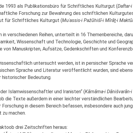
e 1993 als Publikationsbüro für Schriftliches Kulturgut (
Daftar-i
ftliche Forschung zur Bewahrung des schriftlichen Kulturgutes 
ut für Schriftliches Kulturgut (
Muʾassis-i Pažūhišī-i
Mīrā
ṯ
-i Maktū
n in verschiedenen Reihen, unterteilt in 16 Themenbereiche, dar
rsamkeit, Wissenschaft und Technologie, Geschichte und Geogra
e von Manuskripten, Aufsätze, Gedenkschriften und Konferenzb
wissenschaftlich untersucht werden, ist in persischer Sprache ver
sischen Sprache und Literatur veröffentlicht wurden, sind ebenso
 historischer Bedeutung.
 der Islamwissenschaftler und Iranisten“ (
Kārnāma-i Dānišvarān-i 
b die Texte außerdem in einer leichter verständlichen Bearbei
er Forschung in diesem Bereich befassen, insbesondere auch jun
t zu machen.
aktoob drei Zeitschriften heraus: