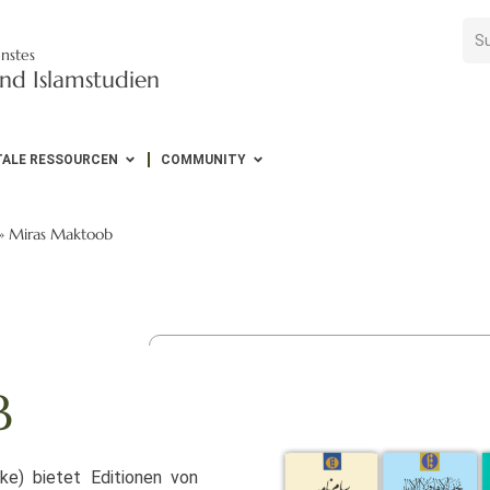
nstes
nd Islamstudien
TALE RESSOURCEN
COMMUNITY
»
Miras Maktoob
B
e) bietet Editionen von