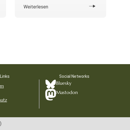
Weiterlesen
Links
Social Networks
Bluesky
um
Mastodon
utz
)