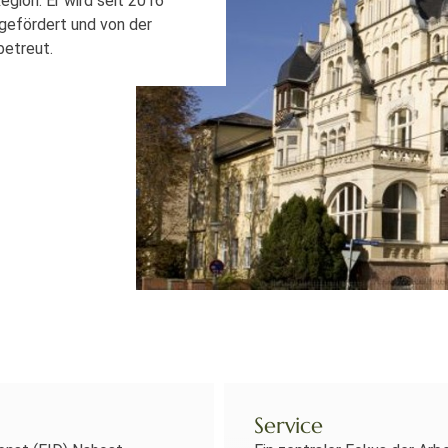
gion. Er wird seit 2016
efördert und von der
betreut.
Service