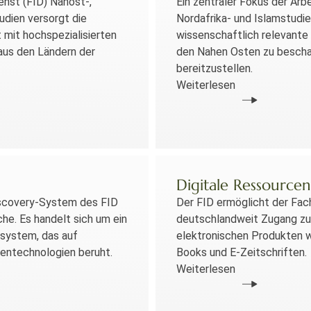
enst (FID) Nahost-,
Ein zentraler Fokus der Arb
udien versorgt die
Nordafrika- und Islamstudien
mit hochspezialisierten
wissenschaftlich relevante 
aus den Ländern der
den Nahen Osten zu bescha
bereitzustellen.
Weiterlesen
Digitale Ressourcen
scovery-System des FID
Der FID ermöglicht der Fa
che. Es handelt sich um ein
deutschlandweit Zugang zu 
hsystem, das auf
elektronischen Produkten 
ntechnologien beruht.
Books und E-Zeitschriften.
Weiterlesen