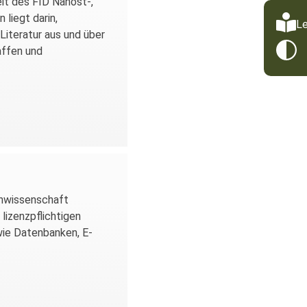
eit des FID Nahost-,
 liegt darin,
Le
Literatur aus und über
ffen und
chwissenschaft
lizenzpflichtigen
wie Datenbanken, E-